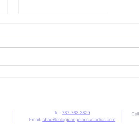
Matrícula Especial
Contáctanos
Tel:
787-763-3829
Cal
Email:
chac@colegioangelescustodios.com