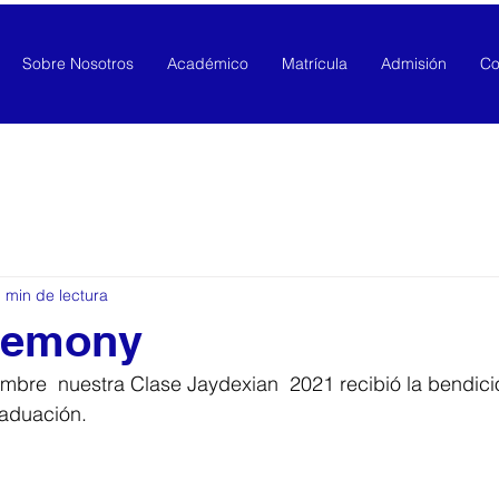
Sobre Nosotros
Académico
Matrícula
Admisión
Co
 min de lectura
remony
mbre  nuestra Clase Jaydexian  2021 recibió la bendici
raduación. 