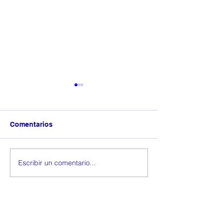
Comentarios
Field Day 7-12
Matrícula Especial
Escribir un comentario...