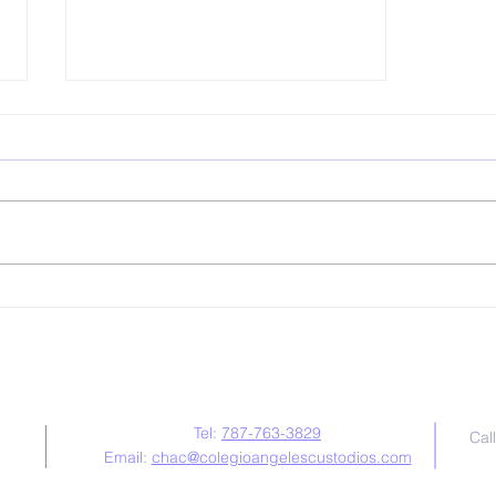
Matrícula Especial
Contáctanos
Tel:
787-763-3829
Cal
Email:
chac@colegioangelescustodios.com